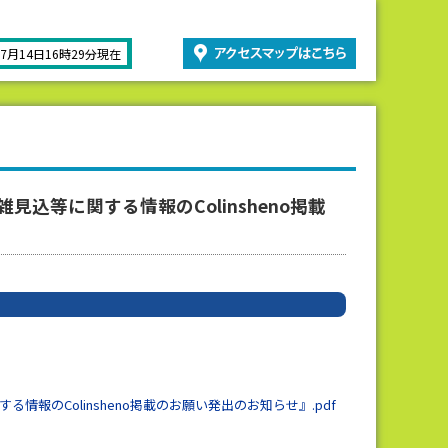
07月14日16時29分現在
等に関する情報のColinsheno掲載
のColinsheno掲載のお願い発出のお知らせ』.pdf