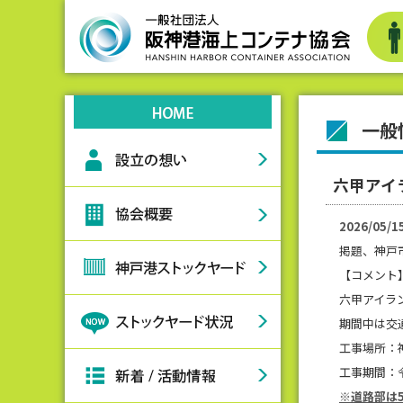
一般
六甲アイ
2026/05/1
掲題、神戸
【コメント
六甲アイラ
期間中は交
工事場所：
工事期間：令
※道路部は