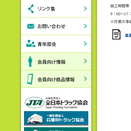
施工時間帯：
9：00～17
※作業の準
高